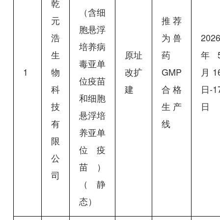
乾
（含细
元
推荐
胞悬浮
浩
为兽
202
培养病
生
原址
药
年
毒亚单
1
物
改扩
GMP
月1
位疫苗
科
建
合格
日-1
和细胞
技
生产
日
悬浮培
有
线
养亚单
限
位疫
公
苗）
司
（静
态）