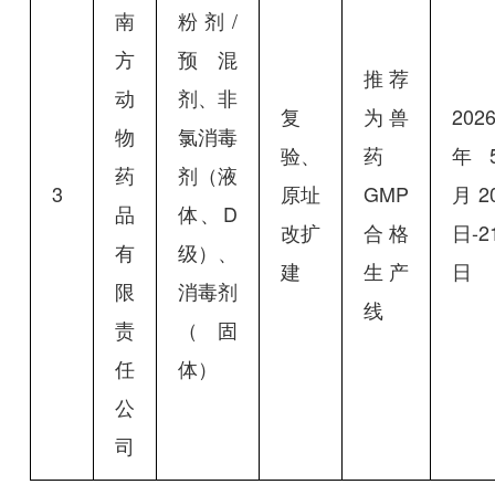
南
粉剂/
方
预混
推荐
动
剂、非
复
为兽
202
物
氯消毒
验、
药
年
药
剂（液
3
原址
GMP
月2
品
体、D
改扩
合格
日-2
有
级）、
建
生产
日
限
消毒剂
线
责
（固
任
体）
公
司