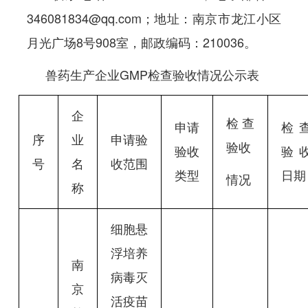
346081834@qq.com；地址：南京市龙江小区
月光广场8号908室，邮政编码：210036。
兽药生产企业GMP检查验收情况公示表
企
检查
申请
检
序
业
申请验
验收
验收
验
号
名
收范围
类型
日期
情况
称
细胞悬
浮培养
南
病毒灭
京
活疫苗