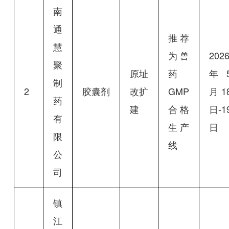
南
通
推荐
慧
为兽
202
聚
原址
药
年
制
2
胶囊剂
改扩
GMP
月1
药
建
合格
日-1
有
生产
日
限
线
公
司
镇
江