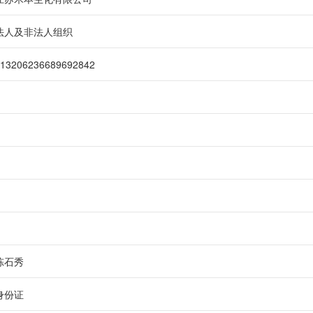
法人及非法人组织
13206236689692842
陈石秀
身份证