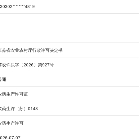
30302********4819
江苏省农业农村厅行政许可决定书
苏农许决字〔2026〕第927号
普通
农药生产许可证
农药生许（苏）0143
农药生产许可
026-07-07