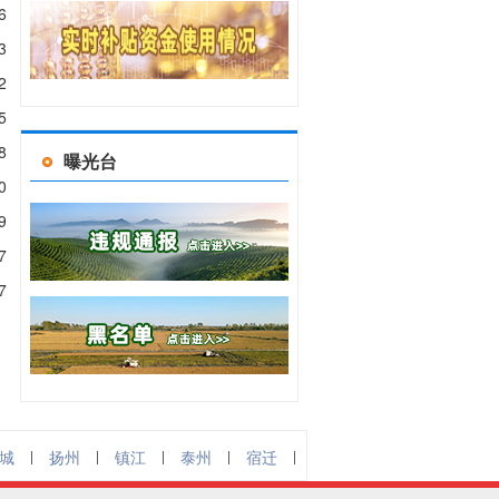
6
3
2
5
8
曝光台
0
9
7
7
城
|
扬州
|
镇江
|
泰州
|
宿迁
|